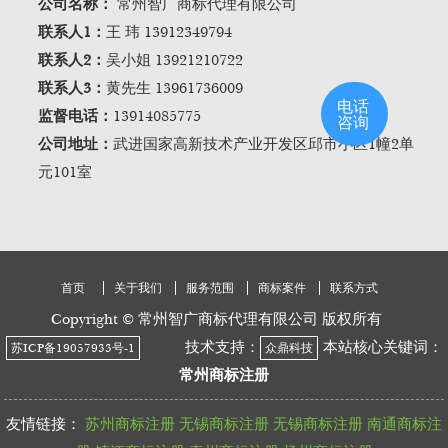
公司名称：
常州智广商标代理有限公司
联系人1：
王 玮 13912349794
联系人2：
吴小姐 13921210722
联系人3：
黄先生 13961736009
电话
监督电话：
13914085775
咨询
公司地址：
武进国家高新技术产业开发区邱市小区1幢2单
元101室
首页
关于我们
服务范围
商标案件
联系方式
Copyright © 常州智广商标代理有限公司 版权所有
技术支持：
本站核心关键词：
苏ICP备19057933号-1
众鼎科技
常州商标注册
友情链接：
苏州商标注册
无锡商标注册
无锡商标注册
南通商标注