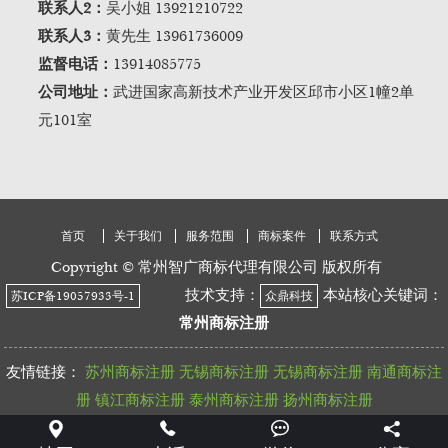
联系人2：
吴小姐 13921210722
联系人3：
黄先生 13961736009
监督电话：
13914085775
公司地址：
武进国家高新技术产业开发区邱市小区1幢2单
元101室
首页
关于我们
服务范围
商标案件
联系方式
Copyright © 常州智广商标代理有限公司 版权所有
技术支持：
本站核心关键词：
苏ICP备19057933号-1
众鼎科技
常州商标注册
友情链接：
苏州商标注册
无锡商标注册
无锡商标注册
南通商标注
册
镇江商标注册
泰州商标注册
扬州商标注册



